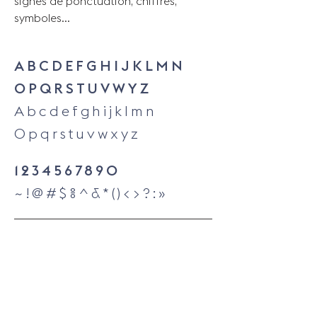
signes de ponctuation, chiffres,
symboles...
ABCDEFGHIJKLMN
OPQRSTUVWYZ
Abcdefghijklmn
Opqrstuvwxyz
1234567890
~!@#$%^&*()<>?:»