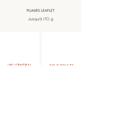
PLIAGES LEAFLET
Jusqu’à 170 g
1 PLI CENTRAL
2 PLIS ROULÉS
2 volets • 4 pages
3 volets • 6 pages